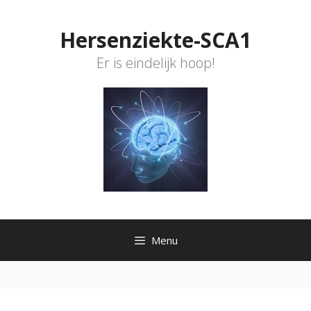
Ga
naar
Hersenziekte-SCA1
de
inhoud
Er is eindelijk hoop!
Menu