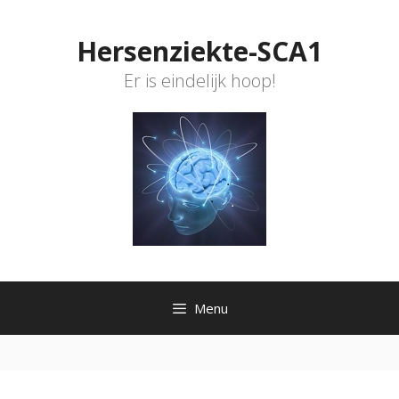
Ga
naar
Hersenziekte-SCA1
de
inhoud
Er is eindelijk hoop!
Menu